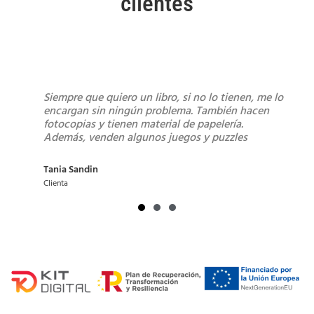
clientes
ero un libro, si no lo tienen, me lo
Librería de toda la vida. T
ningún problema. También hacen
tienen lo traen. Libros 📚,
enen material de papelería.
escolar y para realizar al
 algunos juegos y puzzles
sacar fotocopias.
J Fersa
Clienta